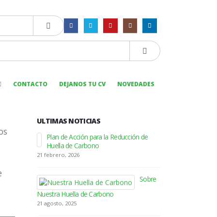
CONTACTO
DEJANOS TU CV
NOVEDADES
ULTIMAS NOTICIAS
os
Plan de Acción para la Reducción de
Se incorpo
Huella de Carbono
cartera de 
21 febrero, 2026
16 mayo, 2018
e
Sobre
DT Logístic
procesos c
Nuestra Huella de Carbono
25 enero, 2018
21 agosto, 2025