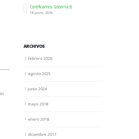
DT Logístic
Certificamos Sistema B
Beetrack p
18 junio, 2024
seguimiento de
15 diciembre, 2
ARCHIVOS
febrero 2026
agosto 2025
junio 2024
ón
mayo 2018
enero 2018
diciembre 2017