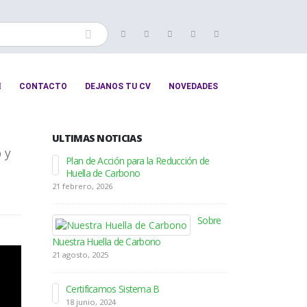
CONTACTO
DEJANOS TU CV
NOVEDADES
ULTIMAS NOTICIAS
 y
Plan de Acción para la Reducción de
Se incorpo
Huella de Carbono
cartera de 
21 febrero, 2026
16 mayo, 2018
Sobre
DT Logístic
procesos c
Nuestra Huella de Carbono
25 enero, 2018
21 agosto, 2025
DT Logístic
Certificamos Sistema B
Beetrack p
18 junio, 2024
seguimiento de