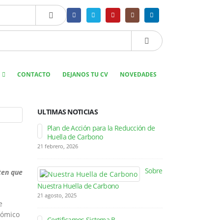
CONTACTO
DEJANOS TU CV
NOVEDADES
ULTIMAS NOTICIAS
Plan de Acción para la Reducción de
Se incorpo
Huella de Carbono
cartera de 
21 febrero, 2026
16 mayo, 2018
Sobre
DT Logístic
ten que
procesos c
Nuestra Huella de Carbono
25 enero, 2018
21 agosto, 2025
e
DT Logístic
onómico
Certificamos Sistema B