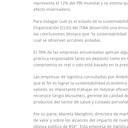
representa el 12% del PBI mundial y se estima q
efecto invernadero.
Para indagar cuál es el estado de la sustentabilida
Organización (CLIO) del ITBA desarrolló una encu
las conclusiones destaca que “la sustentabilidad
cual se observan acciones aisladas.
El 78% de las empresas encuestadas aplican algu
práctica responsable tanto en depósito como en t
compromiso es real o solo está basado en la pre
Las empresas de logística consultadas por Ámbito
que el fin es lograr la sustentabilidad económic
valores, es importante trabajar en mejorar efici
reconoce Sergio Musumeci, gerente de calidad de 
productos del sector de salud y cuidado personal
Por su parte, Mariela Menghini, directora de mark
de valor y sobre los alcances del impacto de nues
idónea política de RSE”. Esta empresa de logísti