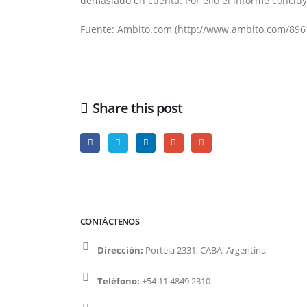
demasiado en cuenta. Por ello el informe conclu
Fuente: Ambito.com (http://www.ambito.com/89616
Share this post
CONTÁCTENOS
Dirección:
Portela 2331, CABA, Argentina
Teléfono:
+54 11 4849 2310