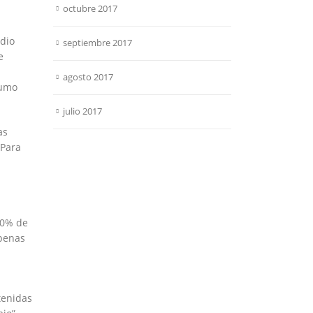
octubre 2017
edio
septiembre 2017
e
agosto 2017
sumo
julio 2017
as
“Para
 40% de
apenas
tenidas