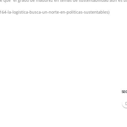
ye que “el grado de madurez en temas de sustentabilidad aún es b
4-la-logistica-busca-un-norte-en-politicas-sustentables)
SE