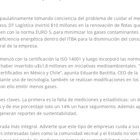
tá paulatinamente tomando conciencia del problema de cuidar el m
so, DT Logística invirtió $10 millones en la renovación de flotas qu
en con la norma EURO 5, para minimizar los gases contaminantes.
ficiencia energética dentro del ITBA para la disminución del con
ral de la empresa.
comenzó con la certificación la ISO 14001 y luego incorporó las norm
haber invertido u$s1,8 millones en iniciativas medioambientales. 
ertificados en México y Chile”, apunta Eduardo Bastitta, CEO de la
nte uso de tecnología, también se realizan modificaciones en los
on ello emitir menos gases.
nes claves. La primera es la falta de mediciones y estadísticas: un
es y de ese porcentaje solo un 14% un hace seguimiento. Además 
generan reportes de sustentabilidad.
rada más integral. Advierte que este tipo de empresas cuida a sus
tes interesadas tales como la comunidad vecinal y el Estado no son 