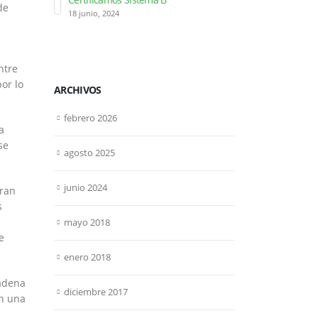
Beetrack p
de
18 junio, 2024
seguimiento d
15 diciembre, 20
ntre
or lo
ARCHIVOS
febrero 2026
a
se
agosto 2025
junio 2024
aran
s
mayo 2018
e
enero 2018
cadena
diciembre 2017
en una