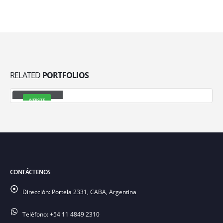
RELATED
PORTFOLIOS
Extended
WEBSITE
CONTÁCTENOS
Dirección:
Portela 2331, CABA, Argentina
Teléfono:
+54 11 4849 2310